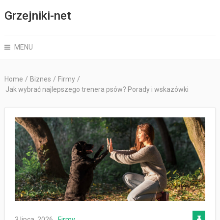
Grzejniki-net
MENU
Home
/
Biznes
/
Firmy
/
Jak wybrać najlepszego trenera psów? Porady i wskazówki
3 lipca, 2026
Firmy