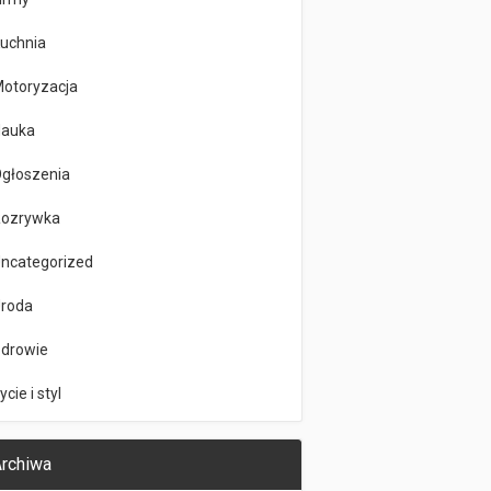
uchnia
otoryzacja
auka
głoszenia
ozrywka
ncategorized
roda
drowie
ycie i styl
rchiwa