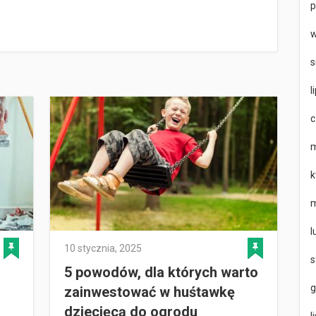
p
w
s
l
c
m
k
m
l
10 stycznia, 2025
s
5 powodów, dla których warto
g
zainwestować w huśtawkę
dziecięcą do ogrodu