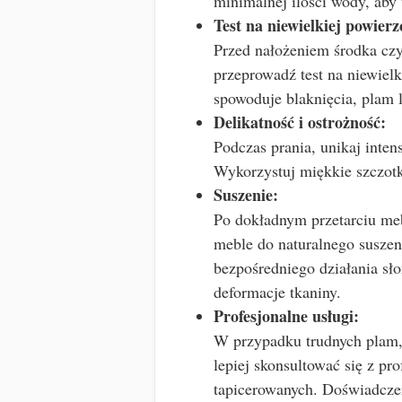
minimalnej ilości wody, aby
Test na niewielkiej powierz
Przed nałożeniem środka czy
przeprowadź test na niewielk
spowoduje blaknięcia, plam 
Delikatność i ostrożność:
Podczas prania, unikaj inte
Wykorzystuj miękkie szczotk
Suszenie:
Po dokładnym przetarciu meb
meble do naturalnego susze
bezpośredniego działania sł
deformacje tkaniny.
Profesjonalne usługi:
W przypadku trudnych plam,
lepiej skonsultować się z pr
tapicerowanych. Doświadczen