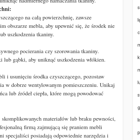
 uniknąć nadmiernego namaczania tkaniny.
chni:
s
szczącego na całą powierzchnię, zawsze
l
im obszarze mebla, aby upewnić się, że środek nie
c
lub uszkodzenia tkaniny.
m
nsywnego pocierania czy szorowania tkaniny.
k
i lub gąbki, aby uniknąć uszkodzenia włókien.
m
li i usunięciu środka czyszczącego, pozostaw
l
nia w dobrze wentylowanym pomieszczeniu. Unikaj
ońca lub źródeł ciepła, które mogą powodować
s
g
 skomplikowanych materiałów lub braku pewności,
l
ofesjonalną firmą zajmującą się praniem mebli
p
i specjaliści posiadają odpowiednie narzędzia i