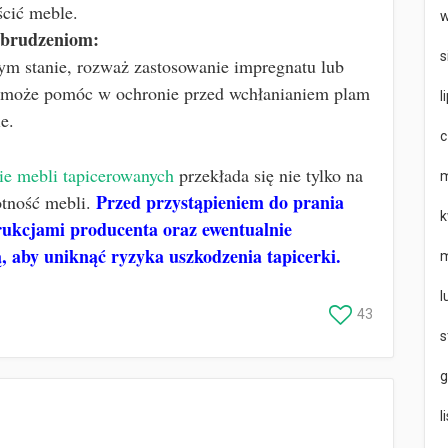
ścić meble.
w
abrudzeniom:
s
m stanie, rozważ zastosowanie impregnatu lub
To może pomóc w ochronie przed wchłanianiem plam
l
e.
c
ie mebli tapicerowanych
przekłada się nie tylko na
m
Przed przystąpieniem do prania
otność mebli.
k
trukcjami producenta oraz ewentualnie
tą, aby uniknąć ryzyka uszkodzenia tapicerki.
m
l
43
s
g
l