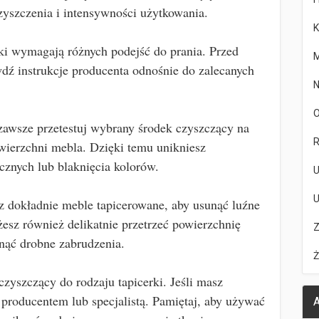
zyszczenia i intensywności użytkowania.
K
rki wymagają różnych podejść do prania. Przed
M
dź instrukcje producenta odnośnie do zalecanych
N
O
zawsze przetestuj wybrany środek czyszczący na
R
owierzchni mebla. Dzięki temu unikniesz
cznych lub blaknięcia kolorów.
U
U
 dokładnie meble tapicerowane, aby usunąć luźne
żesz również delikatnie przetrzeć powierzchnię
Z
unąć drobne zabrudzenia.
Ż
zyszczący do rodzaju tapicerki. Jeśli masz
z producentem lub specjalistą. Pamiętaj, aby używać
A