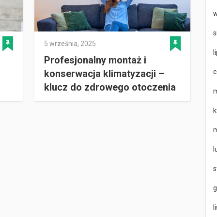
w
s
5 września, 2025
l
Profesjonalny montaż i
c
konserwacja klimatyzacji –
klucz do zdrowego otoczenia
m
k
m
l
s
g
l