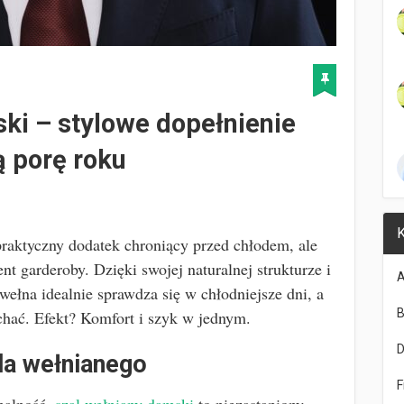
ki – stylowe dopełnienie
 porę roku
K
praktyczny dodatek chroniący przed chłodem, ale
t garderoby. Dzięki swojej naturalnej strukturze i
A
ełna idealnie sprawdza się w chłodniejsze dni, a
B
hać. Efekt? Komfort i szyk w jednym.
la wełnianego
F