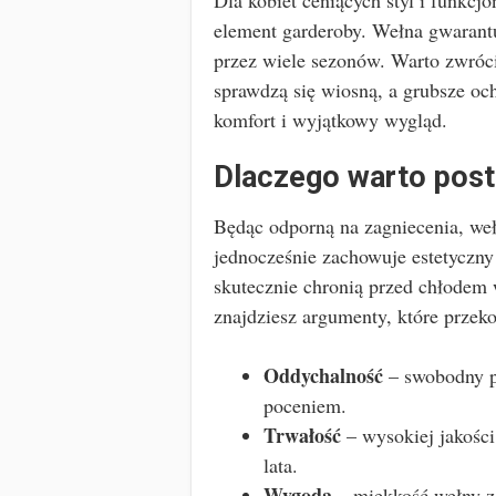
Dla kobiet ceniących styl i funkcj
element garderoby. Wełna gwarantu
przez wiele sezonów. Warto zwróci
sprawdzą się wiosną, a grubsze oc
komfort i wyjątkowy wygląd.
Dlaczego warto post
Będąc odporną na zagniecenia, weł
jednocześnie zachowuje estetyczny
skutecznie chronią przed chłodem 
znajdziesz argumenty, które przeko
Oddychalność
– swobodny p
poceniem.
Trwałość
– wysokiej jakości
lata.
Wygoda
– miękkość wełny z