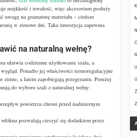
onalność,
szal wełniany damski
to niezastąpiony
K
je miękkość i trwałość, więc akcesorium posłuży
ć uwagę na gramaturę materiału – cieńsze
M
hronią w zimowe dni. Taka inwestycja zapewnia
N
O
awić na naturalną wełnę?
R
na ułatwia codzienne użytkowanie szala, a
U
 wygląd. Ponadto jej właściwości termoregulacyjne
w zimie, a latem zapobiegają przegrzaniu. Poniżej
U
nują do wyboru szali z naturalnej wełny:
Z
rzepływ powietrza chroni przed nadmiernym
Ż
 włókna pozwalają cieszyć się dodatkiem przez
A
apewnia przyjemne użytkowanie każdego dnia.