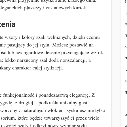
s
leganckich płaszczy i casualowych kurtek.
l
zenia
c
m
te wzory i kolory szali wełnianych, dzięki czemu
nie pasujący do jej stylu. Możesz postawić na
k
itość lub awangardowe desenie przyciągające wzrok.
m
a: lekko narzucony szal doda nonszalancji, a
any charakter całej stylizacji.
l
s
g
e funkcjonalność i ponadczasową elegancję. Z
wygodę, z drugiej – podkreśla unikalny gust
l
tworzony z naturalnych włókien, zyskujesz nie tylko
p
sorium, które będzie towarzyszyć ci przez wiele
 swojej szafy i odkryj nowy wymiar stylu.
w