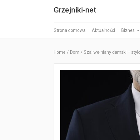
Grzejniki-net
Strona domowa
Aktualności
Biznes
Home
/
Dom
/
Szal wełniany damski – styl