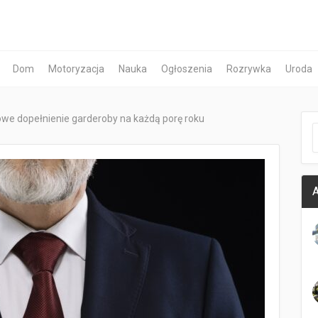
Dom
Motoryzacja
Nauka
Ogłoszenia
Rozrywka
Uroda
owe dopełnienie garderoby na każdą porę roku
A