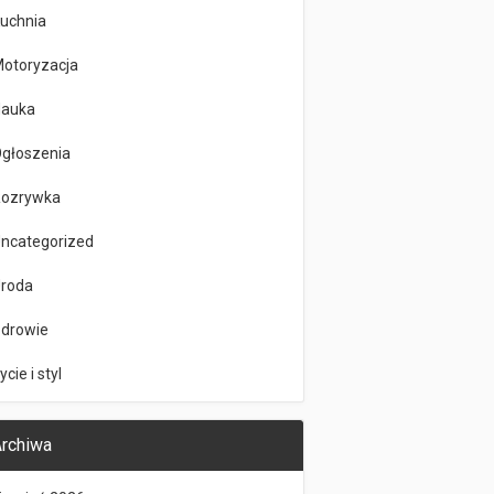
uchnia
otoryzacja
auka
głoszenia
ozrywka
ncategorized
roda
drowie
ycie i styl
rchiwa