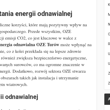
K
ania energii odnawialnej
M
 liczne korzyści, które mają pozytywny wpływ na
N
i gospodarczego. Przede wszystkim, OZE
O
cji emisji CO2, co jest kluczowe w walce z
energia odnawialna OZE Turów
może wpłynąć na
R
ie, co z kolei przekłada się na lepsze zdrowie
U
również zwiększa bezpieczeństwo energetyczne,
towanych surowców, co ma ogromne znaczenie w
U
energii. Dodatkowo, rozwój sektora OZE stwarza
Z
obszarach takich jak instalacja i utrzymanie
bin wiatrowych.
Ż
ii odnawialnej
A