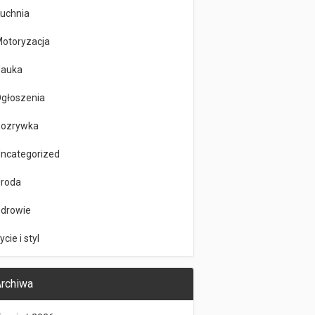
uchnia
otoryzacja
auka
głoszenia
ozrywka
ncategorized
roda
drowie
ycie i styl
rchiwa