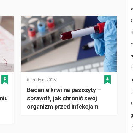
w
s
l
c
m
k
m
5 grudnia, 2025
Badanie krwi na pasożyty –
l
niu
sprawdź, jak chronić swój
s
organizm przed infekcjami
g
l