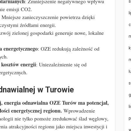
plarnianych
: Zmniejszenie negatywnego wpływu
s
nie emisji CO2.
l
: Mniejsze zanieczyszczenie powietrza dzięki
czystymi źródłami energii.
c
ozwój zielonej gospodarki generuje nowe, lokalne
m
a energetycznego
: OZE redukują zależność od
k
ych.
m
 kosztów energii
: Uniezależnienie się od
rgetycznych.
l
s
dnawialnej w Turowie
g
, energia odnawialna OZE Turów ma potencjał,
l
ości energetycznej regionu.
Wprowadzenie
nologii nie tylko pomoże zredukować ślad węglowy,
p
nia atrakcyjności regionu jako miejsca inwestycji i
w