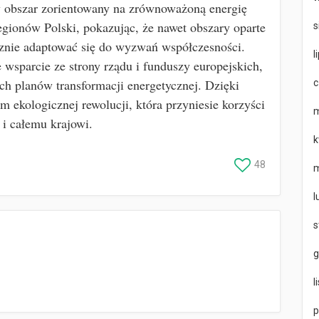
w obszar zorientowany na zrównoważoną energię
egionów Polski, pokazując, że nawet obszary oparte
s
znie adaptować się do wyzwań współczesności.
l
 wsparcie ze strony rządu i funduszy europejskich,
ch planów transformacji energetycznej. Dzięki
c
 ekologicznej rewolucji, która przyniesie korzyści
m
 i całemu krajowi.
k
48
m
l
s
g
l
p