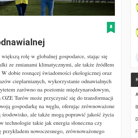
odnawialnej
większą rolę w globalnej gospodarce, stając się
lki ze zmianami klimatycznymi, ale także źródłem
 W dobie rosnącej świadomości ekologicznej oraz
K
gazów cieplarnianych, wykorzystanie odnawialnych
riorytetem zarówno na poziomie międzynarodowym,
A
a OZE Turów może przyczynić się do transformacji
 swoją gospodarkę na węglu, oferując zrównoważone
B
ią środowisko, ale także mogą poprawić jakość życia
 technologie takie jak energia słoneczna czy
się przykładem nowoczesnego, zrównoważonego
F