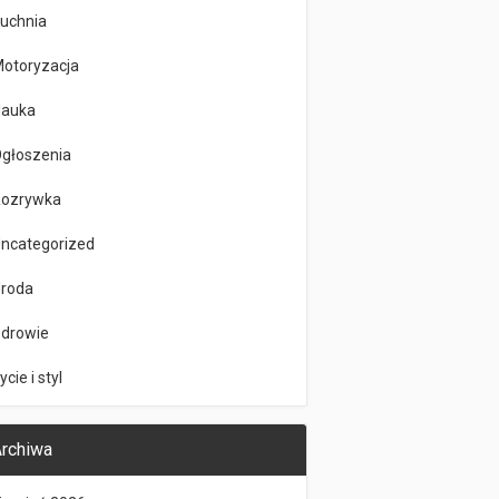
uchnia
otoryzacja
auka
głoszenia
ozrywka
ncategorized
roda
drowie
ycie i styl
rchiwa