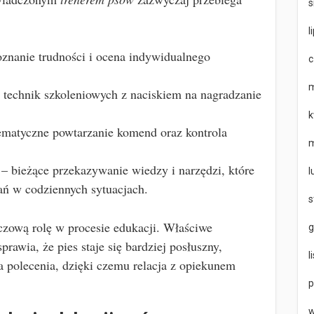
s
l
znanie trudności i ocena indywidualnego
c
m
technik szkoleniowych z naciskiem na nagradzanie
k
ematyczne powtarzanie komend oraz kontrola
m
– bieżące przekazywanie wiedzy i narzędzi, które
l
ań w codziennych sytuacjach.
s
zową rolę w procesie edukacji. Właściwe
g
rawia, że pies staje się bardziej posłuszny,
l
a polecenia, dzięki czemu relacja z opiekunem
p
w