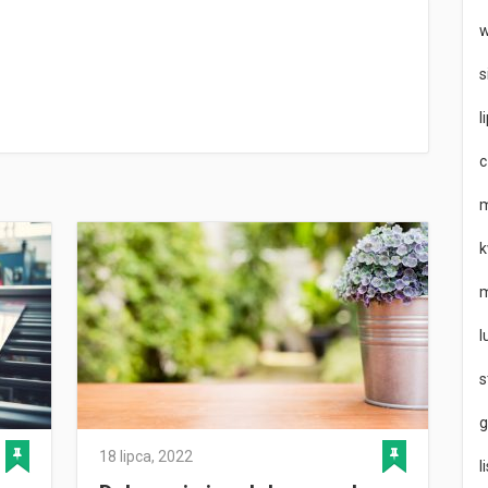
w
s
l
c
m
k
m
l
s
g
18 lipca, 2022
l