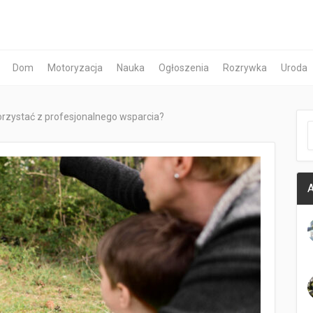
Dom
Motoryzacja
Nauka
Ogłoszenia
Rozrywka
Uroda
orzystać z profesjonalnego wsparcia?
A