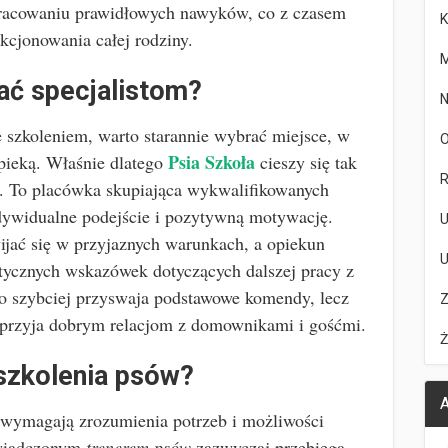
pracowaniu prawidłowych nawyków, co z czasem
K
kcjonowania całej rodziny.
M
ać specjalistom?
N
 szkoleniem, warto starannie wybrać miejsce, w
O
Psia Szkoła
opieką. Właśnie dlatego
cieszy się tak
R
. To placówka skupiająca wykwalifikowanych
indywidualne podejście i pozytywną motywację.
U
ijać się w przyjaznych warunkach, a opiekun
U
tycznych wskazówek dotyczących dalszej pracy z
lko szybciej przyswaja podstawowe komendy, lecz
Z
 sprzyja dobrym relacjom z domownikami i gośćmi.
Ż
szkolenia psów?
A
wymagają zrozumienia potrzeb i możliwości
świadczonym
trenerem psów
zazwyczaj przebiega