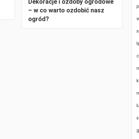
Dekoracje i ozdoby ogrodowe
p
– w co warto ozdobić nasz
ogród?
w
s
l
c
m
k
m
l
s
g