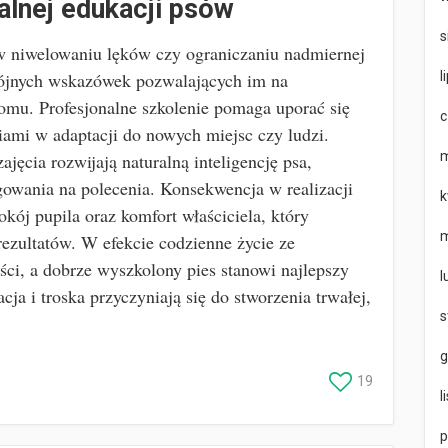
alnej edukacji psów
s
 w niwelowaniu lęków czy ograniczaniu nadmiernej
l
spójnych wskazówek pozwalających im na
omu. Profesjonalne szkolenie pomaga uporać się
c
ciami w adaptacji do nowych miejsc czy ludzi.
m
ęcia rozwijają naturalną inteligencję psa,
gowania na polecenia. Konsekwencja w realizacji
k
okój pupila oraz komfort właściciela, który
m
rezultatów. W efekcie codzienne życie ze
ści, a dobrze wyszkolony pies stanowi najlepszy
l
ja i troska przyczyniają się do stworzenia trwałej,
s
g
19
l
p