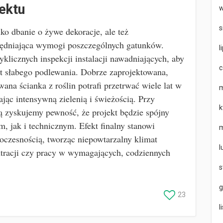
ektu
w
s
ko dbanie o żywe dekoracje, ale też
lędniająca wymogi poszczególnych gatunków.
l
yklicznych inspekcji instalacji nawadniających, aby
c
t słabego podlewania. Dobrze zaprojektowana,
wana ścianka z roślin potrafi przetrwać wiele lat w
m
jąc intensywną zielenią i świeżością. Przy
k
 zyskujemy pewność, że projekt będzie spójny
 jak i technicznym. Efekt finalny stanowi
m
oczesnością, tworząc niepowtarzalny klimat
l
tracji czy pracy w wymagających, codziennych
s
g
23
l