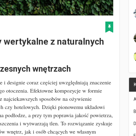
 wertykalne z naturalnych
czesnych wnętrzach
 i designie coraz częściej uwzględniają znaczenie
K
ego otoczenia. Efektowne kompozycje w formie
n z najciekawszych sposobów na ożywienie
A
ych czy hotelowych. Dzięki pionowemu układowi
B
na podłodze, a przy tym poprawia jakość powietrza,
szczenia i wytwarzają tlen. To rozwiązanie zyskuje
ów wnętrz, jak i osób chcących we własnym
F