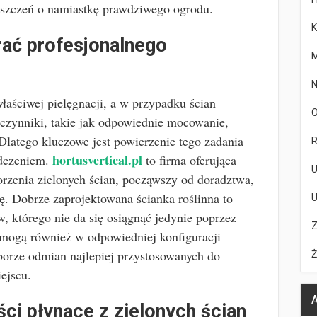
eszczeń o namiastkę prawdziwego ogrodu.
K
ać profesjonalnego
M
N
aściwej pielęgnacji, a w przypadku ścian
O
czynniki, takie jak odpowiednie mocowanie,
latego kluczowe jest powierzenie tego zadania
R
hortusvertical.pl
adczeniem.
to firma oferująca
U
rzenia zielonych ścian, począwszy od doradztwa,
ę. Dobrze zaprojektowana ścianka roślinna to
U
, którego nie da się osiągnąć jedynie poprzez
Z
pomogą również w odpowiedniej konfiguracji
orze odmian najlepiej przystosowanych do
Ż
ejscu.
A
ci płynące z zielonych ścian