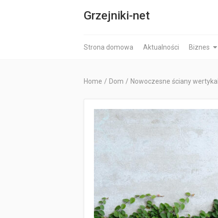
Grzejniki-net
Strona domowa
Aktualności
Biznes
Home
/
Dom
/
Nowoczesne ściany wertykaln