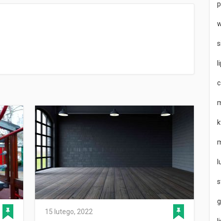
p
w
s
l
c
m
k
m
l
s
g
15 lutego, 2022