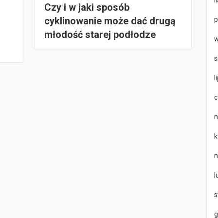
l
Czy i w jaki sposób
cyklinowanie może dać drugą
p
młodość starej podłodze
w
s
l
c
m
k
m
l
s
g