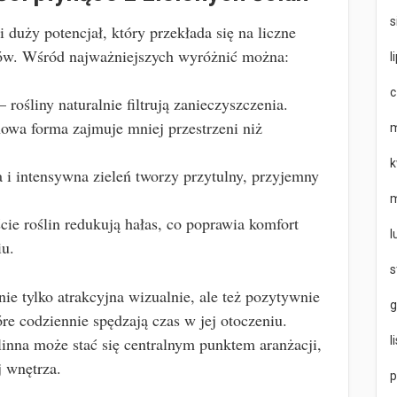
s
 duży potencjał, który przekłada się na liczne
ików. Wśród najważniejszych wyróżnić można:
l
c
– rośliny naturalnie filtrują zanieczyszczenia.
owa forma zajmuje mniej przestrzeni niż
m
k
i intensywna zieleń tworzy przytulny, przyjemny
m
ście roślin redukują hałas, co poprawia komfort
l
u.
s
nie tylko atrakcyjna wizualnie, ale też pozytywnie
g
e codziennie spędzają czas w jej otoczeniu.
l
nna może stać się centralnym punktem aranżacji,
j wnętrza.
p