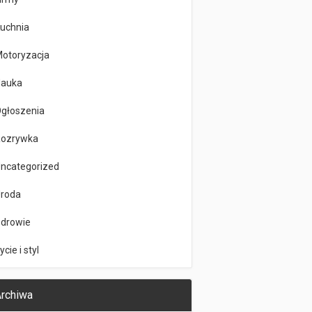
uchnia
otoryzacja
auka
głoszenia
ozrywka
ncategorized
roda
drowie
ycie i styl
rchiwa