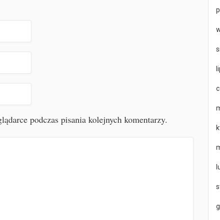
p
w
s
l
c
m
lądarce podczas pisania kolejnych komentarzy.
k
m
l
s
g