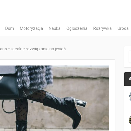
Dom
Motoryzacja
Nauka
Ogłoszenia
Rozrywka
Uroda
ano – idealne rozwiązanie na jesień
A