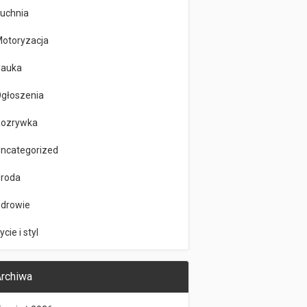
uchnia
otoryzacja
auka
głoszenia
ozrywka
ncategorized
roda
drowie
ycie i styl
rchiwa