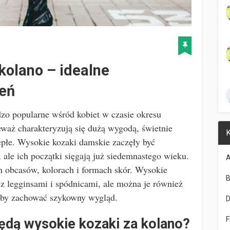
kolano – idealne
ień
zo popularne wśród kobiet w czasie okresu
eważ charakteryzują się dużą wygodą, świetnie
K
iepłe. Wysokie kozaki damskie zaczęły być
 ale ich początki sięgają już siedemnastego wieku.
A
 obcasów, kolorach i formach skór. Wysokie
B
 z legginsami i spódnicami, ale można je również
 aby zachować szykowny wygląd.
F
będą wysokie kozaki za kolano?