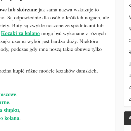
K
owe lub skórzane
jak sama nazwa wskazuje to
ano. Są odpowiednie dla osób o krótkich nogach, ale
M
iety. Buty są zwykle noszone ze spódnicami lub
N
Kozaki za kolano
.
mogą być wykonane z różnych
dzięki czemu wybór jest bardzo duży. Niektóre
O
ody, podczas gdy inne noszą takie obuwie tylko
R
U
ożna kupić różne modele kozaków damskich,
U
Z
amszowe
,
Ż
arne
,
na słupku
,
o kolana
.
A