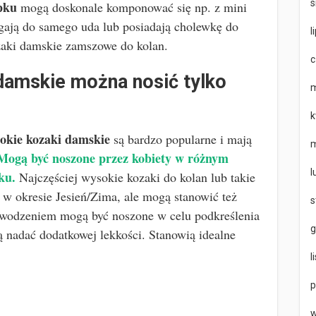
s
pku
mogą doskonale komponować się np. z mini
ięgają do samego uda lub posiadają cholewkę do
l
zaki damskie zamszowe do kolan.
c
damskie można nosić tylko
m
k
okie kozaki damskie
są bardzo popularne i mają
m
Mogą być noszone przez kobiety w różnym
l
ku.
Najczęściej wysokie kozaki do kolan lub takie
 w okresie Jesień/Zima, ale mogą stanowić też
s
powodzeniem mogą być noszone w celu podkreślenia
g
ą nadać dodatkowej lekkości. Stanowią idealne
l
p
w