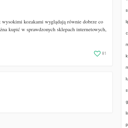
s
 z wysokimi kozakami wyglądają równie dobrze co
l
żna kupić w sprawdzonych sklepach internetowych,
c
m
81
k
m
l
s
g
l
p