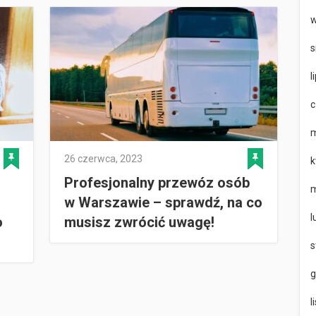
w
s
l
c
m
26 czerwca, 2023
k
Profesjonalny przewóz osób
m
w Warszawie – sprawdź, na co
l
o
musisz zwrócić uwagę!
s
g
l